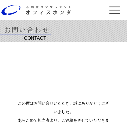
TOP PAGE
Company
お問い合わせ
トップページ
会社情報
CONTACT
当社特徴
ご挨拶
担当者プロフィール
会社概要
Service
Recommend
業務内容
物件紹介
ご購入サポート
おすすめ物件
この度はお問い合せいただき、誠にありがとうござ
ご売却サポート
不動産コンサルティング
いました。
セカンドオピニオン
あらためて担当者より、ご連絡をさせていただきま